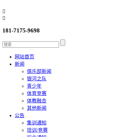


181-7175-9698
网站首页
新闻
俱乐部新闻
银河之队
青少年
体育竞赛
体教融合
其他新闻
公告
集训通知
培训/竞赛