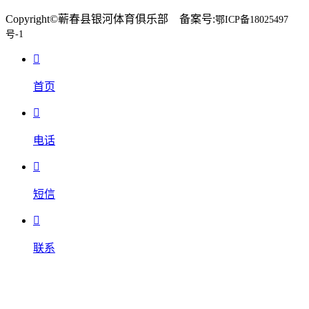
Copyright©蕲春县银河体育俱乐部 备案号:
鄂ICP备18025497
号-1

首页

电话

短信

联系