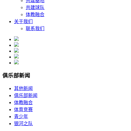
共建基地
共建球队
体教融合
关于我们
联系我们
俱乐部新闻
其他新闻
俱乐部新闻
体教融合
体育竞赛
青少年
银河之队