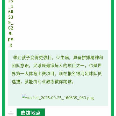
想让孩子变得更强壮，少生病，具备拼搏精神和
团队意识，足球是最锻炼人的项目之一，也是世
界第一大体育比赛项目。现在报名银河足球队员
选拔，就能由专业教练教你踢球。
选拔地点