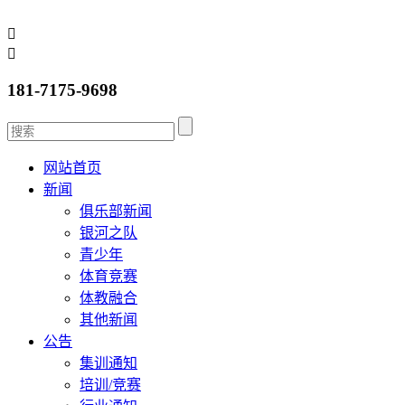


181-7175-9698
网站首页
新闻
俱乐部新闻
银河之队
青少年
体育竞赛
体教融合
其他新闻
公告
集训通知
培训/竞赛