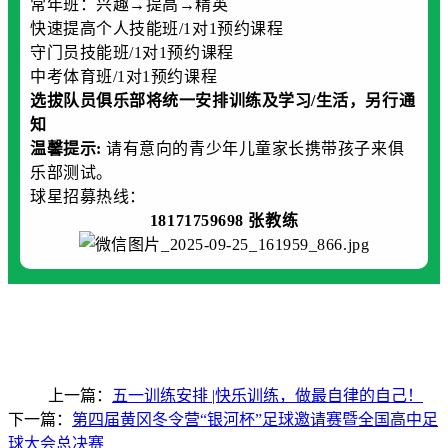
常年班：兴趣→提高→精英
快速提高个人技能班/1对1预约课程
守门员技能班/1对1预约课程
中考体育班/1对1预约课程
选拔队员俱乐部将统一安排训练及学习/生活，另行通
知
温馨提示:
请有意向的青少年儿童家长携带孩子来俱
乐部测试。
球星招募热线：
18171759698 张教练
上一篇：
五一训练安排 |快乐训练，做最自律的自己！
下一篇：
第四届黄冈冬令营“银河杯”足球邀请赛暨全国高中足
球大会总决赛