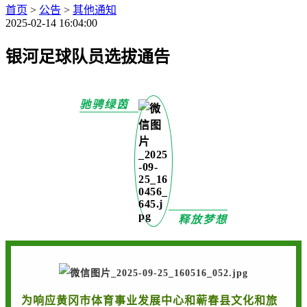
首页
>
公告
>
其他通知
2025-02-14 16:04:00
银河足球队员选拔通告
驰骋绿茵
释放梦想
为响应黄冈市体育事业发展中心和蕲春县文化和旅