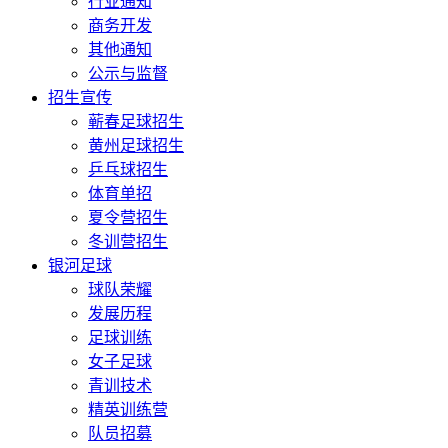
行业通知
商务开发
其他通知
公示与监督
招生宣传
蕲春足球招生
黄州足球招生
乒乓球招生
体育单招
夏令营招生
冬训营招生
银河足球
球队荣耀
发展历程
足球训练
女子足球
青训技术
精英训练营
队员招募