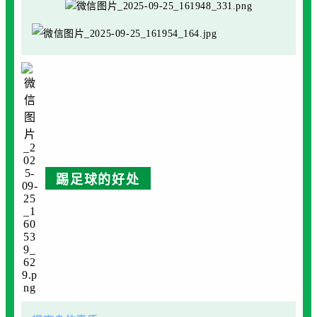
踢足球的好处