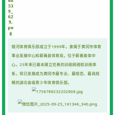
银河体育俱乐部成立于1999年，隶属于黄冈市体育
事业发展中心和蕲春县体育局，位于蕲春奥体中
心。25年来已基本建立完善的训练网络和训练体
系，现已发展成为黄冈市最专业、最规范、最具规
模的湖北省级青少年体育俱乐部。