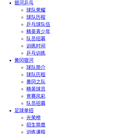
银河乒乓
球队荣耀
球队历程
乒乓球队伍
精英青少年
队员招募
训练时间
乒乓训练
黄冈银河
球队简介
球队历程
黄冈之队
精英球员
竞赛风彩
队员招募
足球单招
光荣榜
招生简章
训练课程