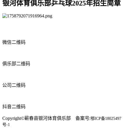
银河体育俱乐部乒乓球2025年招生简章
微信二维码
俱乐部二维码
公司二维码
抖音二维码
Copyright©蕲春县银河体育俱乐部 备案号:
鄂ICP备18025497
号-1