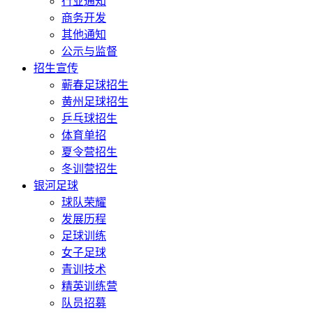
行业通知
商务开发
其他通知
公示与监督
招生宣传
蕲春足球招生
黄州足球招生
乒乓球招生
体育单招
夏令营招生
冬训营招生
银河足球
球队荣耀
发展历程
足球训练
女子足球
青训技术
精英训练营
队员招募