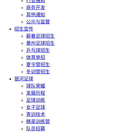
行业通知
商务开发
其他通知
公示与监督
招生宣传
蕲春足球招生
黄州足球招生
乒乓球招生
体育单招
夏令营招生
冬训营招生
银河足球
球队荣耀
发展历程
足球训练
女子足球
青训技术
精英训练营
队员招募