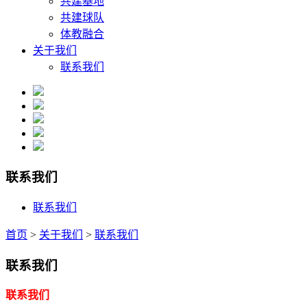
共建基地
共建球队
体教融合
关于我们
联系我们
联系我们
联系我们
首页
>
关于我们
>
联系我们
联系我们
联系我们