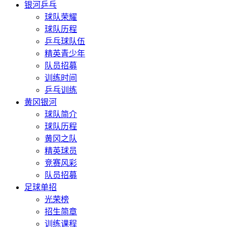
银河乒乓
球队荣耀
球队历程
乒乓球队伍
精英青少年
队员招募
训练时间
乒乓训练
黄冈银河
球队简介
球队历程
黄冈之队
精英球员
竞赛风彩
队员招募
足球单招
光荣榜
招生简章
训练课程