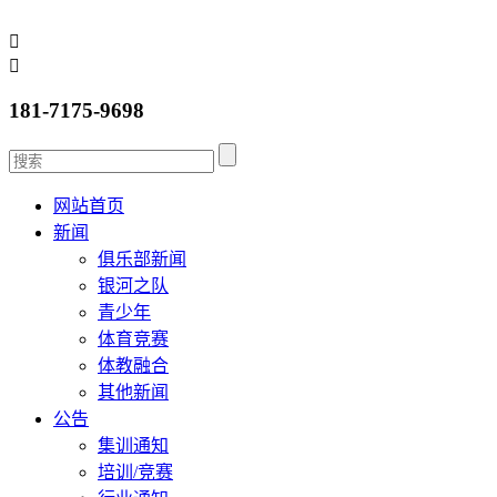


181-7175-9698
网站首页
新闻
俱乐部新闻
银河之队
青少年
体育竞赛
体教融合
其他新闻
公告
集训通知
培训/竞赛