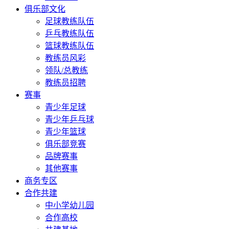
俱乐部文化
足球教练队伍
乒乓教练队伍
篮球教练队伍
教练员风彩
领队/总教练
教练员招聘
赛事
青少年足球
青少年乒乓球
青少年篮球
俱乐部竞赛
品牌赛事
其他赛事
商务专区
合作共建
中小学幼儿园
合作高校