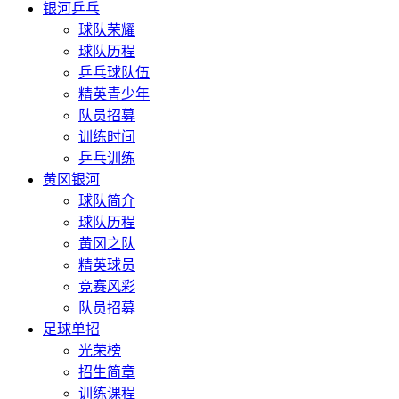
银河乒乓
球队荣耀
球队历程
乒乓球队伍
精英青少年
队员招募
训练时间
乒乓训练
黄冈银河
球队简介
球队历程
黄冈之队
精英球员
竞赛风彩
队员招募
足球单招
光荣榜
招生简章
训练课程