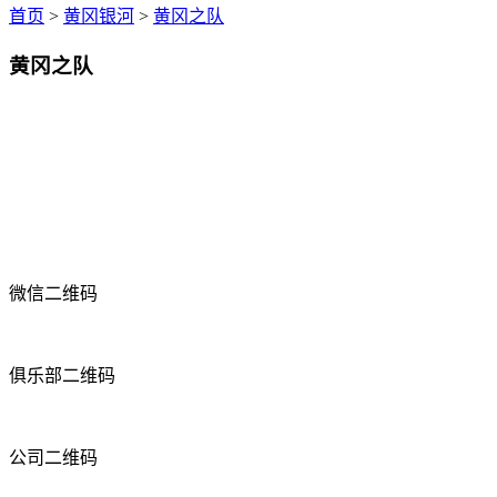
首页
>
黄冈银河
>
黄冈之队
黄冈之队
微信二维码
俱乐部二维码
公司二维码