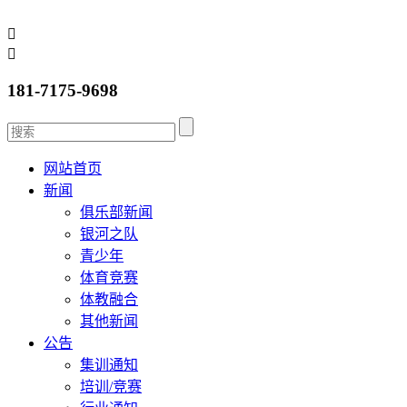


181-7175-9698
网站首页
新闻
俱乐部新闻
银河之队
青少年
体育竞赛
体教融合
其他新闻
公告
集训通知
培训/竞赛