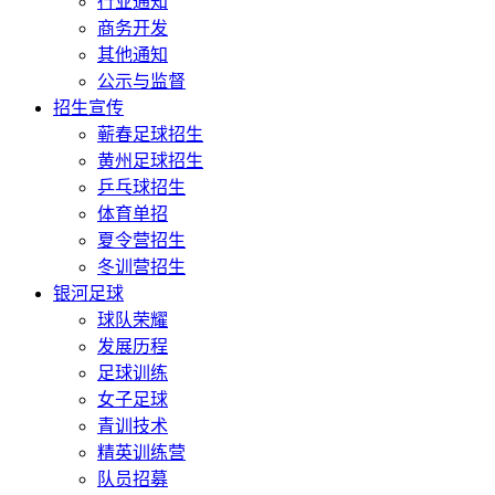
行业通知
商务开发
其他通知
公示与监督
招生宣传
蕲春足球招生
黄州足球招生
乒乓球招生
体育单招
夏令营招生
冬训营招生
银河足球
球队荣耀
发展历程
足球训练
女子足球
青训技术
精英训练营
队员招募