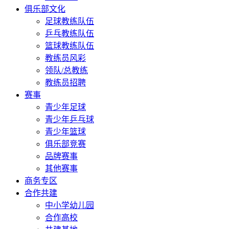
俱乐部文化
足球教练队伍
乒乓教练队伍
篮球教练队伍
教练员风彩
领队/总教练
教练员招聘
赛事
青少年足球
青少年乒乓球
青少年篮球
俱乐部竞赛
品牌赛事
其他赛事
商务专区
合作共建
中小学幼儿园
合作高校