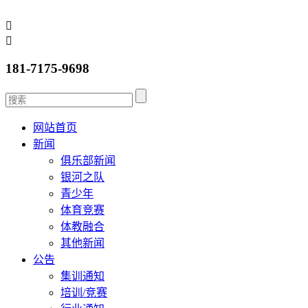


181-7175-9698
网站首页
新闻
俱乐部新闻
银河之队
青少年
体育竞赛
体教融合
其他新闻
公告
集训通知
培训/竞赛