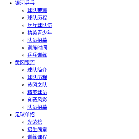
银河乒乓
球队荣耀
球队历程
乒乓球队伍
精英青少年
队员招募
训练时间
乒乓训练
黄冈银河
球队简介
球队历程
黄冈之队
精英球员
竞赛风彩
队员招募
足球单招
光荣榜
招生简章
训练课程