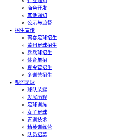
行业通知
商务开发
其他通知
公示与监督
招生宣传
蕲春足球招生
黄州足球招生
乒乓球招生
体育单招
夏令营招生
冬训营招生
银河足球
球队荣耀
发展历程
足球训练
女子足球
青训技术
精英训练营
队员招募