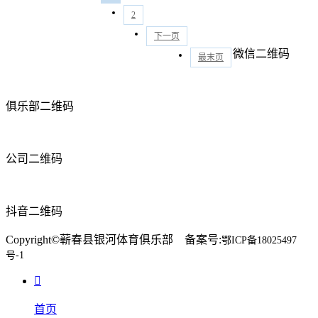
2
下一页
微信二维码
最末页
俱乐部二维码
公司二维码
抖音二维码
Copyright©蕲春县银河体育俱乐部 备案号:
鄂ICP备18025497
号-1

首页