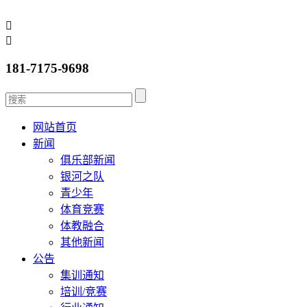


181-7175-9698
网站首页
新闻
俱乐部新闻
银河之队
青少年
体育竞赛
体教融合
其他新闻
公告
集训通知
培训/竞赛