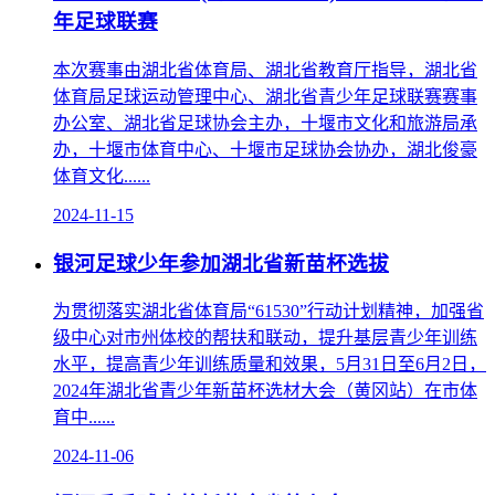
年足球联赛
本次赛事由湖北省体育局、湖北省教育厅指导，湖北省
体育局足球运动管理中心、湖北省青少年足球联赛赛事
办公室、湖北省足球协会主办，十堰市文化和旅游局承
办，十堰市体育中心、十堰市足球协会协办，湖北俊豪
体育文化......
2024-11-15
银河足球少年参加湖北省新苗杯选拔
为贯彻落实湖北省体育局“61530”行动计划精神，加强省
级中心对市州体校的帮扶和联动，提升基层青少年训练
水平，提高青少年训练质量和效果，5月31日至6月2日，
2024年湖北省青少年新苗杯选材大会（黄冈站）在市体
育中......
2024-11-06