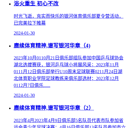
浴火重生 初心不改
时光飞逝，充实而快乐的银河体育俱乐部夏令营活动，
已完美拉下帷幕
2024-01-30
赓续体育精神,谱写银河华章（4)
2023年10月0110月21日俱乐部组队参加中国乒乓球协会
湖北选拔赛获，银河乒乓球小将展风采；2023年11月
0111月12日俱乐部举行U10周末足球联赛0211月24日湖
北体育职业学院足球教练来俱乐部选材；2023年12月
0112月7日俱乐......
2024-01-30
赓续体育精神,谱写银河华章（2）
2023年4月2023年4月9日俱乐部5名队员代表市队参加省
运会青少年足球决赛；4月16日俱乐部13名队员参加市六