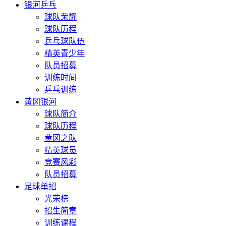
银河乒乓
球队荣耀
球队历程
乒乓球队伍
精英青少年
队员招募
训练时间
乒乓训练
黄冈银河
球队简介
球队历程
黄冈之队
精英球员
竞赛风彩
队员招募
足球单招
光荣榜
招生简章
训练课程