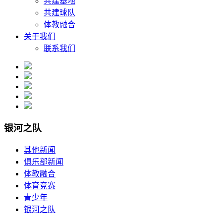
共建基地
共建球队
体教融合
关于我们
联系我们
银河之队
其他新闻
俱乐部新闻
体教融合
体育竞赛
青少年
银河之队