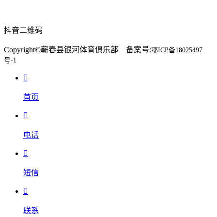
抖音二维码
Copyright©蕲春县银河体育俱乐部 备案号:
鄂ICP备18025497
号-1

首页

电话

短信

联系