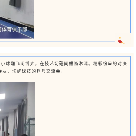
在小球翻飞间博弈，在技艺切磋间酣畅淋漓。
精彩纷呈的对决
会友、切磋球技的乒乓交流会。