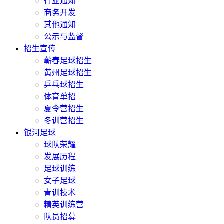
行业通知
商务开发
其他通知
公示与监督
招生宣传
蕲春足球招生
黄州足球招生
乒乓球招生
体育单招
夏令营招生
冬训营招生
银河足球
球队荣耀
发展历程
足球训练
女子足球
青训技术
精英训练营
队员招募