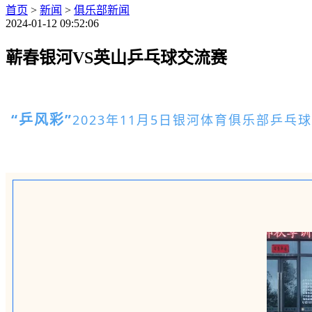
首页
>
新闻
>
俱乐部新闻
2024-01-12 09:52:06
蕲春银河VS英山乒乓球交流赛
“乒风彩”
2023年11月5日银河体育俱乐部