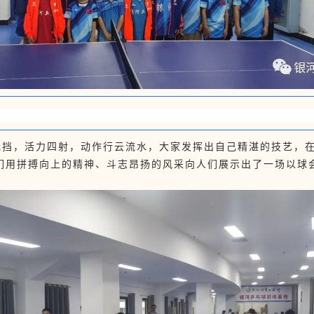
挡，活力四射，动作行云流水，大家发挥出自己精湛的技艺，
们用拼搏向上的精神、斗志昂扬的风采向人们展示出了一场以球