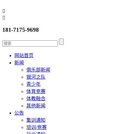


181-7175-9698
网站首页
新闻
俱乐部新闻
银河之队
青少年
体育竞赛
体教融合
其他新闻
公告
集训通知
培训/竞赛